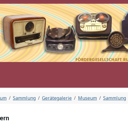
eum
Sammlung
Gerätegalerie
Museum
Sammlung
dern