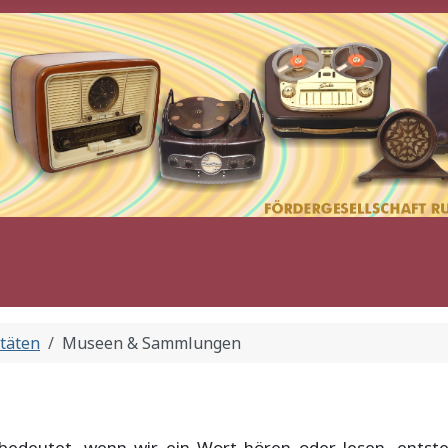
itäten
Museen & Sammlungen
bedeutet, wenn wir ein Wort hören oder lesen, entst